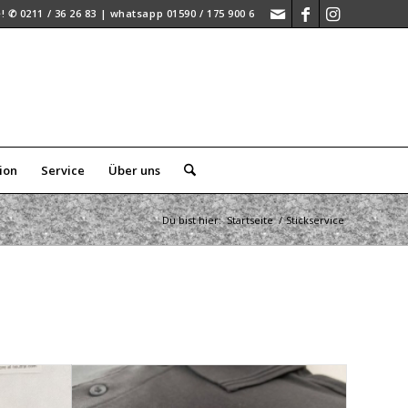
 ✆ 0211 / 36 26 83 | whatsapp 01590 / 175 900 6
ion
Service
Über uns
Du bist hier:
Startseite
/
Stickservice