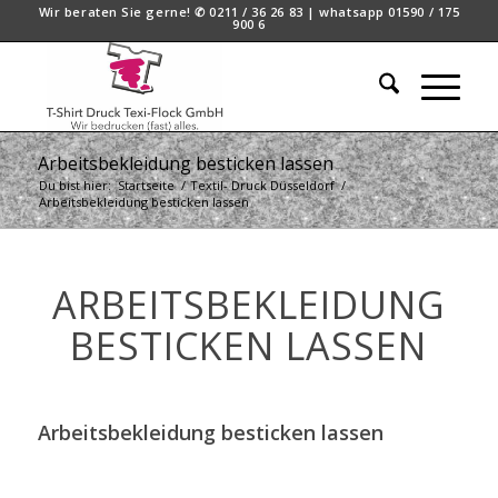
Wir beraten Sie gerne! ✆ 0211 / 36 26 83 | whatsapp 01590 / 175
900 6
Arbeitsbekleidung besticken lassen
Du bist hier:
Startseite
/
Textil- Druck Düsseldorf
/
Arbeitsbekleidung besticken lassen
ARBEITSBEKLEIDUNG
BESTICKEN LASSEN
Arbeitsbekleidung besticken lassen